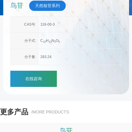
鸟苷
天然核苷系列
CAS号:
118-00-3
分子式:
C
H
N
O
1
0
1
3
5
5
分子量:
283.24
在线咨询
更多产品
/MORE PRODUCTS
鸟苷