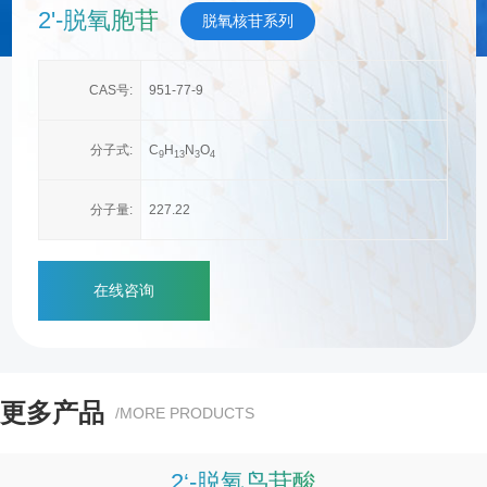
2'-脱氧胞苷
脱氧核苷系列
CAS号:
951-77-9
分子式:
C
H
N
O
9
1
3
3
4
分子量:
227.22
在线咨询
更多产品
/MORE PRODUCTS
2’-脱氧胞苷酸