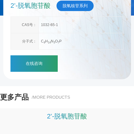
2’-脱氧胞苷酸
脱氧核苷系列
CAS号：
1032-65-1
分子式：
C
H
N
O
P
9
1
4
3
7
在线咨询
更多产品
/MORE PRODUCTS
2’-脱氧胞苷酸