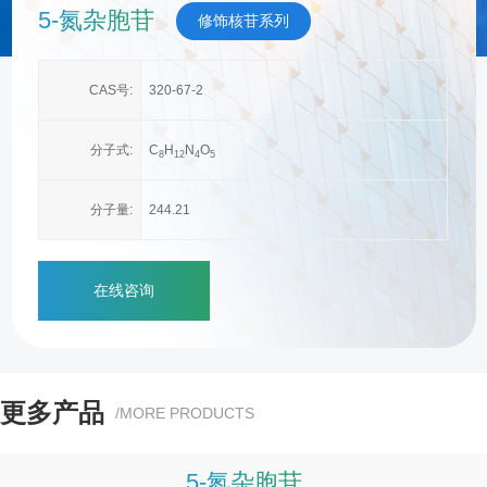
5-氮杂胞苷
修饰核苷系列
CAS号:
320-67-2
分子式:
C
H
N
O
8
1
2
4
5
分子量:
244.21
在线咨询
更多产品
/MORE PRODUCTS
5-氮杂胞苷