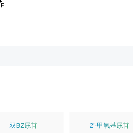
双BZ尿苷
2’-甲氧基尿苷