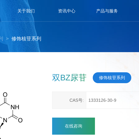
关于我们
资讯中心
产品与服务
列
>
修饰核苷系列
双BZ尿苷
修饰核苷系列
CAS号:
1333126-30-9
在线咨询